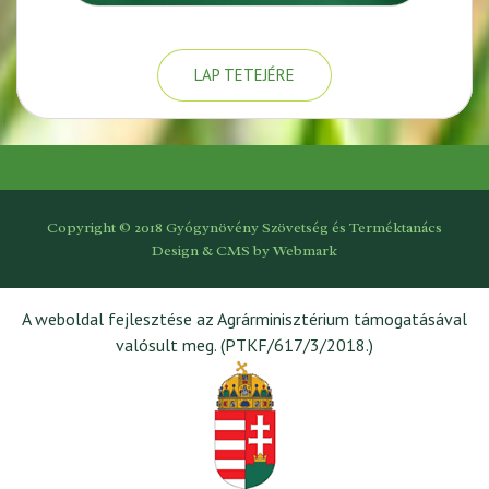
LAP TETEJÉRE
Copyright © 2018 Gyógynövény Szövetség és Terméktanács
Design & CMS by
Webmark
A weboldal fejlesztése az Agrárminisztérium támogatásával
valósult meg. (PTKF/617/3/2018.)