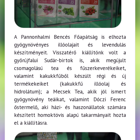
A Pannonhalmi Bencés Főapátság is elhozta
gyógynövényes illóolajait és levendulás
készítményeit. Visszatérő kiállítónk volt a
győrújfalui Sudár-birtok is, akik megújult
csomagolású tea és fűszerkeverékeiket,
valamint kakukkfűből készült régi és új
termékekeiket (kakukkfű illóolaj és
hidrolátum); a Mecsek Tea, akik jól ismert
gyógynövény teáikat, valamint Dóczi Ferenc
őstermelő, aki házi- és haszonállatok számára
készített homoktövis alapú takarmányait hozta
el a kiállításra.