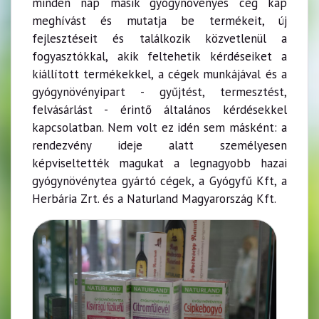
minden nap másik gyógynövényes cég kap
meghívást és mutatja be termékeit, új
fejlesztéseit és találkozik közvetlenül a
fogyasztókkal, akik feltehetik kérdéseiket a
kiállított termékekkel, a cégek munkájával és a
gyógynövényipart - gyűjtést, termesztést,
felvásárlást - érintő általános kérdésekkel
kapcsolatban. Nem volt ez idén sem másként: a
rendezvény ideje alatt személyesen
képviseltették magukat a legnagyobb hazai
gyógynövénytea gyártó cégek, a Gyógyfű Kft, a
Herbária Zrt. és a Naturland Magyarország Kft.