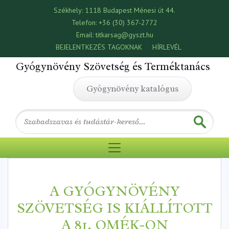
Székhely:
1118 Budapest Ménesi út 44.
Telefon:
+36 (30) 367-2772
Email:
titkarsag@gyszt.hu
BEJELENTKEZÉS TAGOKNAK
HÍRLEVÉL
Gyógynövény Szövetség és Terméktanács
Gyógynövény katalógus
A GYÓGYNÖVÉNY
SZÖVETSÉG IS KIÁLLÍTOTT
A 81. OMÉK-ON