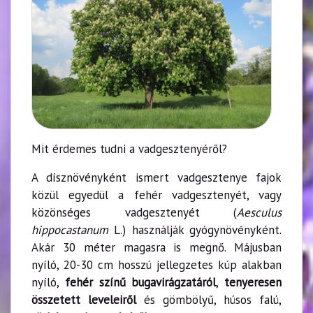
Mit érdemes tudni a vadgesztenyéről?
A dísznövényként ismert vadgesztenye fajok
közül egyedül a fehér vadgesztenyét, vagy
közönséges vadgesztenyét (
Aesculus
hippocastanum
L.) használják gyógynövényként.
Akár 30 méter magasra is megnő. Májusban
nyíló, 20-30 cm hosszú jellegzetes kúp alakban
nyíló,
fehér színű bugavirágzatáról
,
tenyeresen
összetett leveleiről
és gömbölyű, húsos falú,