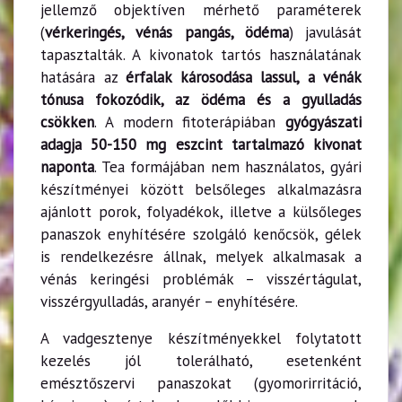
jellemző objektíven mérhető paraméterek
(
vérkeringés, vénás pangás, ödéma
) javulását
tapasztalták. A kivonatok tartós használatának
hatására az
érfalak károsodása lassul, a vénák
tónusa fokozódik, az ödéma és a gyulladás
csökken
. A modern fitoterápiában
gyógyászati
adagja 50-150 mg eszcint tartalmazó kivonat
naponta
. Tea formájában nem használatos, gyári
készítményei között belsőleges alkalmazásra
ajánlott porok, folyadékok, illetve a külsőleges
panaszok enyhítésére szolgáló kenőcsök, gélek
is rendelkezésre állnak, melyek alkalmasak a
vénás keringési problémák – visszértágulat,
visszérgyulladás, aranyér – enyhítésére.
A vadgesztenye készítményekkel folytatott
kezelés jól tolerálható, esetenként
emésztőszervi panaszokat (gyomorirritáció,