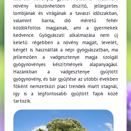
növény köszönhetően díszítő, jellegzetes
lombjának és virágának a tavaszi időszakban,
valamint barna, dió méretű fehér
köldökfoltos magjainak, ami a gyermekek
kedvence. Gyógyászati alkalmazása nem új
keletű: régebben a növény magját, levelét,
kérgét is használták a népi gyógyászatban, ma
jellemzően a vadgesztenye magja szolgál
gyógynövényes készítmények alapanyagául.
Hazánkban a vadgesztenye gyűjtött
gyógynövény, és bár gyűjtése az utóbbi években
főként nemzetközi piaci trendek miatt stagnál,
így is a legfontosabb gyűjtött fajok közé
tartozik.