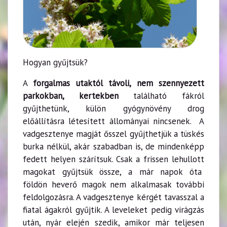
Hogyan gyűjtsük?
A
forgalmas utaktól távoli, nem szennyezett
parkokban, kertekben
található fákról
gyűjthetünk, külön gyógynövény drog
előállításra létesített állományai nincsenek. A
vadgesztenye magját ősszel gyűjthetjük a tüskés
burka nélkül, akár szabadban is, de mindenképp
fedett helyen szárítsuk. Csak a frissen lehullott
magokat gyűjtsük össze, a már napok óta
földön heverő magok nem alkalmasak további
feldolgozásra. A vadgesztenye kérgét tavasszal a
fiatal ágakról gyűjtik. A leveleket pedig virágzás
után, nyár elején szedik, amikor már teljesen