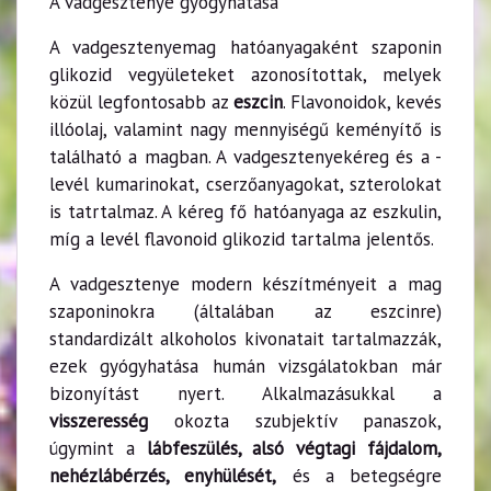
A vadgesztenye gyógyhatása
A vadgesztenyemag hatóanyagaként szaponin
glikozid vegyületeket azonosítottak, melyek
közül legfontosabb az
eszcin
. Flavonoidok, kevés
illóolaj, valamint nagy mennyiségű keményítő is
található a magban. A vadgesztenyekéreg és a -
levél kumarinokat, cserzőanyagokat, szterolokat
is tatrtalmaz. A kéreg fő hatóanyaga az eszkulin,
míg a levél flavonoid glikozid tartalma jelentős.
A vadgesztenye modern készítményeit a mag
szaponinokra (általában az eszcinre)
standardizált alkoholos kivonatait tartalmazzák,
ezek gyógyhatása humán vizsgálatokban már
bizonyítást nyert. Alkalmazásukkal a
visszeresség
okozta szubjektív panaszok,
úgymint a
lábfeszülés, alsó végtagi fájdalom,
nehézlábérzés, enyhülését,
és a betegségre