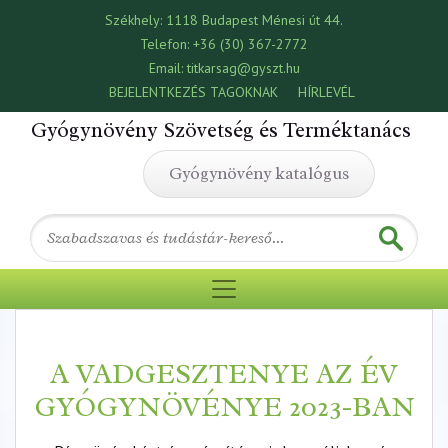
Székhely:
1118 Budapest Ménesi út 44.
Telefon:
+36 (30) 367-2772
Email:
titkarsag@gyszt.hu
BEJELENTKEZÉS TAGOKNAK
HÍRLEVÉL
Gyógynövény Szövetség és Terméktanács
Gyógynövény katalógus
A VADGESZTENYE AZ ÉV
GYÓGYNÖVÉNYE 2023-BAN