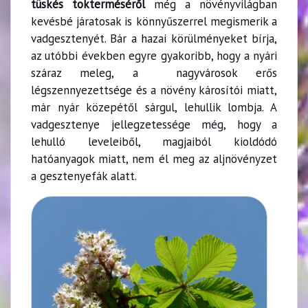
tüskés tokterméséről
még a növényvilágban
kevésbé járatosak is könnyűszerrel megismerik a
vadgesztenyét. Bár a hazai körülményeket bírja,
az utóbbi években egyre gyakoribb, hogy a nyári
száraz meleg, a nagyvárosok erős
légszennyezettsége és a növény károsítói miatt,
már nyár közepétől sárgul, lehullik lombja. A
vadgesztenye jellegzetessége még, hogy a
lehulló leveleiből, magjaiból kioldódó
hatóanyagok miatt, nem él meg az aljnövényzet
a gesztenyefák alatt.