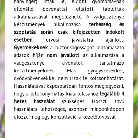
hányinger) írtak le, előbbi gyomorsavnak
ellenálló bevonattal ellátott tabletták
alkalmazásával megelőzhető. A vadgesztenye
készítmények alkalmazása
terhesség és
szoptatás során csak kifejezetten indokolt
esetben
, orvosi javaslatra ajánlott.
Gyermekeknek
a biztonságosságot alátámasztó
adatok híján
nem javallott
az alkalmazása a
vadgesztenye kivonatot tartalmazó
készítményeknek. Más gyógyszerekkel,
gyógynövényekkel nem írták le kölcsönhatását.
Használatával kapcsolatban fontos megjegyezni,
hogy a jótékony hatás kialakulásához
legalább 4
hetes használat
szükséges. Hosszú távú
használata lehetséges, azonban mindenképpen
előzze meg egy konzultáció a kezelőorvossal.