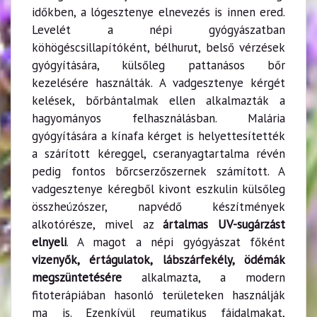
időkben, a lógesztenye elnevezés is innen ered.
Levelét a népi gyógyászatban
köhögéscsillapítóként, bélhurut, belső vérzések
gyógyítására, külsőleg pattanásos bőr
kezelésére használták. A vadgesztenye kérgét
kelések, bőrbántalmak ellen alkalmazták a
hagyományos felhasználásban. Malária
gyógyítására a kínafa kérget is helyettesítették
a szárított kéreggel, cseranyagtartalma révén
pedig fontos bőrcserzőszernek számított. A
vadgesztenye kéregből kivont eszkulin külsőleg
összheúzószer, napvédő készítmények
alkotórésze, mivel az
ártalmas UV-sugárzást
elnyeli
. A magot a népi gyógyászat főként
vizenyők, értágulatok, lábszárfekély, ödémák
megszüntetésére
alkalmazta, a modern
fitoterápiában hasonló területeken használják
ma is. Ezenkívül reumatikus fájdalmakat,