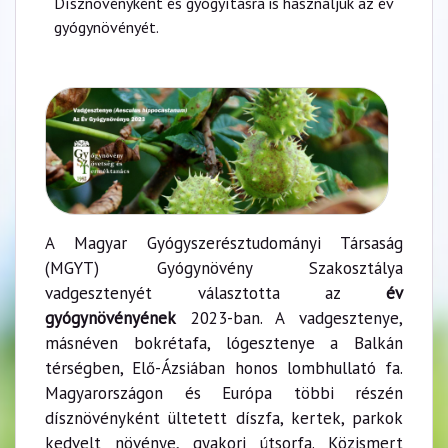
Dísznövényként és gyógyításra is használjuk az év
gyógynövényét.
A Magyar Gyógyszerésztudományi Társaság
(MGYT) Gyógynövény Szakosztálya
vadgesztenyét választotta az
év
gyógynövényének
2023-ban. A vadgesztenye,
másnéven bokrétafa, lógesztenye a Balkán
térségben, Elő-Ázsiában honos lombhullató fa.
Magyarországon és Európa többi részén
dísznövényként ültetett díszfa, kertek, parkok
kedvelt növénye, gyakori útsorfa. Közismert