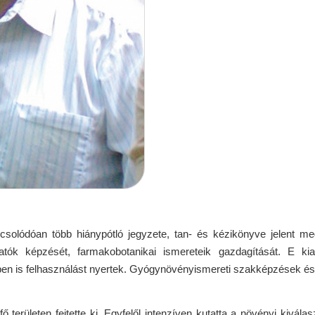
solódóan több hiánypótló jegyzete, tan- és kézikönyve jelent me
llgatók képzését, farmakobotanikai ismereteik gazdagítását. E 
ben is felhasználást nyertek. Gyógynövényismereti szakképzések és
 területen fejtette ki. Egyfelől intenzíven kutatta a növényi kivál