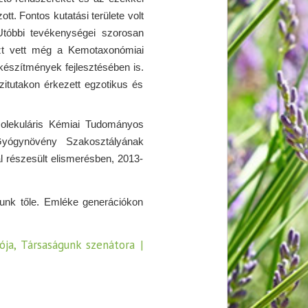
t. Fontos kutatási területe volt
Utóbbi tevékenységei szorosan
zt vett még a Kemotaxonómiai
készítmények fejlesztésében is.
itutakon érkezett egzotikus és
molekuláris Kémiai Tudományos
yógynövény Szakosztályának
 részesült elismerésben, 2013-
unk tőle. Emléke generációkon
ja, Társaságunk szenátora |