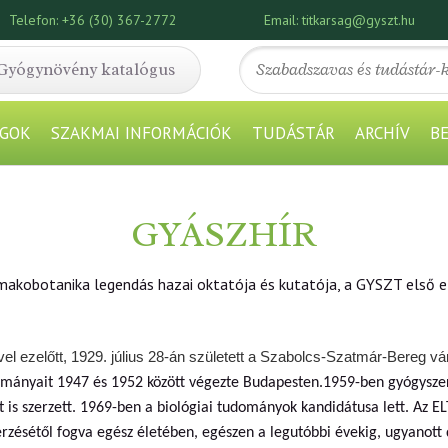
Telefon:
+36 (30) 367-2772
Email:
titkarsag@gyszt.hu
Gyógynövény katalógus
GOK
SZAKMAI INFORMÁCIÓK
TUDÁSTÁR
ARCHÍV
B
GYÁSZHÍR
rmakobotanika legendás hazai oktatója és kutatója, a GYSZT első e
el ezelőtt, 1929. július 28-án született a Szabolcs-Szatmár-Bereg v
lmányait 1947 és 1952 között végezte Budapesten.1959-ben gyógyszer
 is szerzett. 1969-ben a biológiai tudományok kandidátusa lett. Az 
erzésétől fogva egész életében, egészen a legutóbbi évekig, ugyanott 