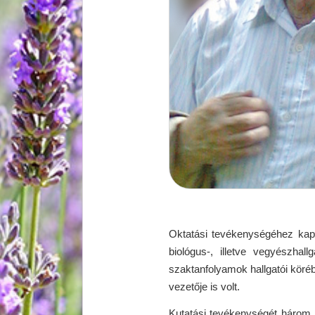
Oktatási tevékenységéhez kapc
biológus-, illetve vegyészha
szaktanfolyamok hallgatói köré
vezetője is volt.
Kutatási tevékenységét három fő