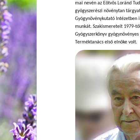
mai nevén az Eötvös Loránd Tu
gyógyszerészi növénytan tárgyat
Gyógynövénykutató Intézetben is
munkát. Szakismereteit 1979-től i
Gyógyszerkönyv gyógynövényes c
Terméktanács első elnöke volt.