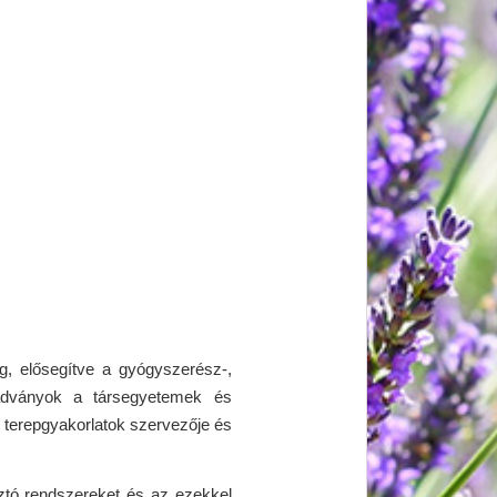
g, elősegítve a gyógyszerész-,
kiadványok a társegyetemek és
 terepgyakorlatok szervezője és
asztó rendszereket és az ezekkel