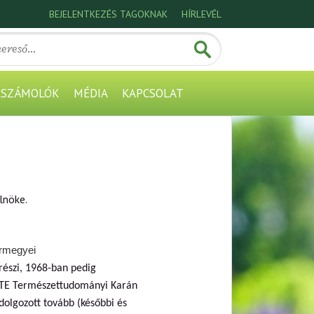
BEJELENTKEZÉS TAGOKNAK
HÍRLEVÉL
ESZÁMOLÓK
MÉDIA
KAPCSOLAT
lnöke.
ármegyei
észi, 1968-ban pedig
ELTE Természettudományi Karán
dolgozott tovább (későbbi és