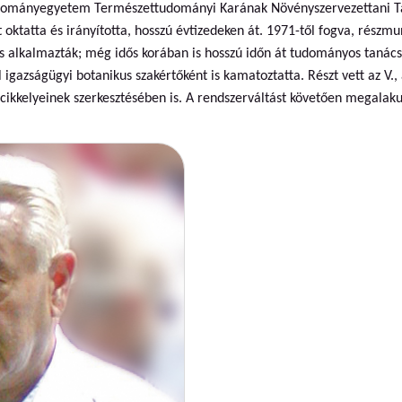
dományegyetem Természettudományi Karának Növényszervezettani Ta
 oktatta és irányította, hosszú évtizedeken át. 1971-től fogva, részm
 alkalmazták; még idős korában is hosszú időn át tudományos tanácsa
gazságügyi botanikus szakértőként is kamatoztatta. Részt vett az V., a V
ikkelyeinek szerkesztésében is. A rendszerváltást követően megalak