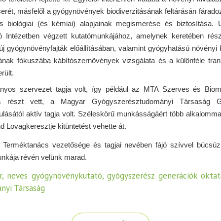
t, másfelől a gyógynövények biodiverzitásának feltárásán fáradozot
 biológiai (és kémiai) alapjainak megismerése és biztosítása. 
ó Intézetben végzett kutatómunkájához, amelynek keretében rés
új gyógynövényfajták előállításában, valamint gyógyhatású növényi 
ának fókuszába kábítószernövények vizsgálata és a különféle tranz
rült.
ányos szervezet tagja volt, így például az MTA Szerves és Bio
is részt vett, a Magyar Gyógyszerésztudományi Társaság G
ásától aktív tagja volt. Széleskörű munkásságáért több alkalommal
Lovagkeresztje kitüntetést vehette át.
erméktanács vezetősége és tagjai nevében fájó szívvel búcsúz
unkája révén velünk marad.
r, neves gyógynövénykutató, gyógyszerész generációk oktató
nyi Társaság