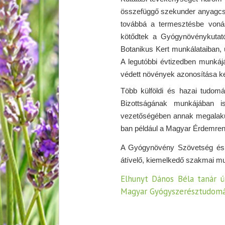
összefüggő szekunder anyagcseré
továbbá a termesztésbe vonás
kötődtek a Gyógynövénykutat
Botanikus Kert munkálataiban, 
A legutóbbi évtizedben munkáj
védett növények azonosítása ke
Több külföldi és hazai tudom
Bizottságának munkájában 
vezetőségében annak megalakul
ban például a Magyar Érdemrend 
A Gyógynövény Szövetség és T
átívelő, kiemelkedő szakmai m
Elhunyt Dános Béla tanár ú
Magyar Gyógyszerésztudomá