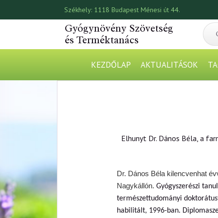
Székhely:
1118 Budapest Ménesi út 44.
Gyógynövény Szövetség
és Terméktanács
KEZDŐLAP
AKTUALITÁSOK
TA
Elhunyt Dr. Dános Béla, a fa
Dr. Dános Béla kilencvenhat évv
Nagykállón.
Gyógyszerészi tanu
természettudományi doktorátust
habilitált, 1996-ban. Diplomasz