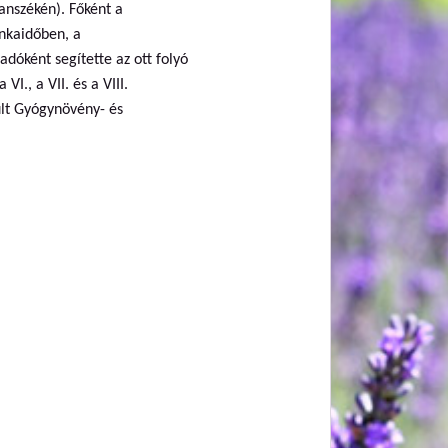
nszékén). Főként a
unkaidőben, a
dóként segítette az ott folyó
I., a VII. és a VIII.
ult Gyógynövény- és