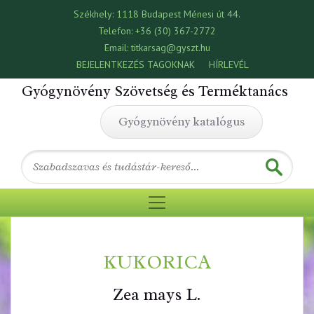
Székhely:
1118 Budapest Ménesi út 44.
Telefon:
+36 (30) 367-2772
Email:
titkarsag@gyszt.hu
BEJELENTKEZÉS TAGOKNAK
HÍRLEVÉL
Gyógynövény Szövetség és Terméktanács
Gyógynövény katalógus
KUKORICA
Zea mays L.