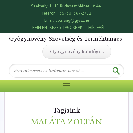
Székhely:
1118 Budapest Ménesi út 44.
Telefon:
+36 (30) 367-2772
Email:
titkarsag@gyszt.hu
BEJELENTKEZÉS TAGOKNAK
HÍRLEVÉL
Gyógynövény Szövetség és Terméktanács
Gyógynövény katalógus
Tagjaink
MALÁTA ZOLTÁN