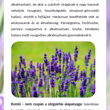
alkalmazható, de akár a szárított virágának is nagy hasznát
vehetjük. Nyugtató, feszültségoldó, simaizom-görcsoldó
hatású, enyhíti a fejfájást. Hatásosan kezelhetőek vele az
alvászavarok és az álmatlanság. Párologtatva, fürdővízbe,
párnára cseppentve is alkalmazható. Enyhe, kíméletes
hatása miatt nyugodtan alkalmazható gyermekeknél is.
Komló – nem csupán a sörgyártás alapanyaga:
Sokrétűen