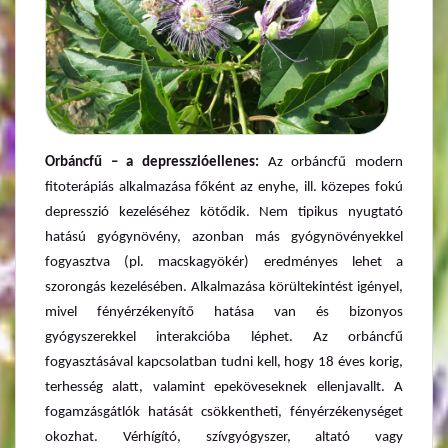
Orbáncfű – a depresszióellenes:
Az orbáncfű modern
fitoterápiás alkalmazása főként az enyhe, ill. közepes fokú
depresszió kezeléséhez kötődik. Nem tipikus nyugtató
hatású gyógynövény, azonban más gyógynövényekkel
fogyasztva (pl. macskagyökér) eredményes lehet a
szorongás kezelésében. Alkalmazása körültekintést igényel,
mivel fényérzékenyítő hatása van és bizonyos
gyógyszerekkel interakcióba léphet. Az orbáncfű
fogyasztásával kapcsolatban tudni kell, hogy 18 éves korig,
terhesség alatt, valamint epeköveseknek ellenjavallt. A
fogamzásgátlók hatását csökkentheti, fényérzékenységet
okozhat. Vérhígító, szívgyógyszer, altató vagy