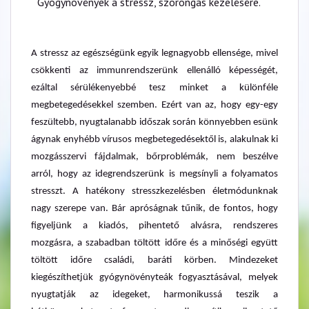
Gyógynövények a stressz, szorongás kezelésére.
A stressz az egészségünk egyik legnagyobb ellensége, mivel
csökkenti az immunrendszerünk ellenálló képességét,
ezáltal sérülékenyebbé tesz minket a különféle
megbetegedésekkel szemben. Ezért van az, hogy egy-egy
feszültebb, nyugtalanabb időszak során könnyebben esünk
ágynak enyhébb vírusos megbetegedésektől is, alakulnak ki
mozgásszervi fájdalmak, bőrproblémák, nem beszélve
arról, hogy az idegrendszerünk is megsínyli a folyamatos
stresszt. A hatékony stresszkezelésben életmódunknak
nagy szerepe van. Bár apróságnak tűnik, de fontos, hogy
figyeljünk a kiadós, pihentető alvásra, rendszeres
mozgásra, a szabadban töltött időre és a minőségi együtt
töltött időre családi, baráti körben. Mindezeket
kiegészíthetjük gyógynövényteák fogyasztásával, melyek
nyugtatják az idegeket, harmonikussá teszik a