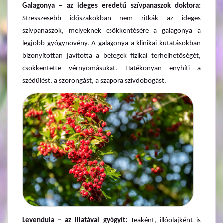
Galagonya – az ideges eredetű szívpanaszok doktora:
Stresszesebb időszakokban nem ritkák az ideges
szívpanaszok, melyeknek csökkentésére a galagonya a
legjobb gyógynövény. A galagonya a klinikai kutatásokban
bizonyítottan javította a betegek fizikai terhelhetőségét,
csökkentette vérnyomásukat. Hatékonyan enyhíti a
szédülést, a szorongást, a szapora szívdobogást.
Levendula – az illatával gyógyít:
Teaként, illóolajként is