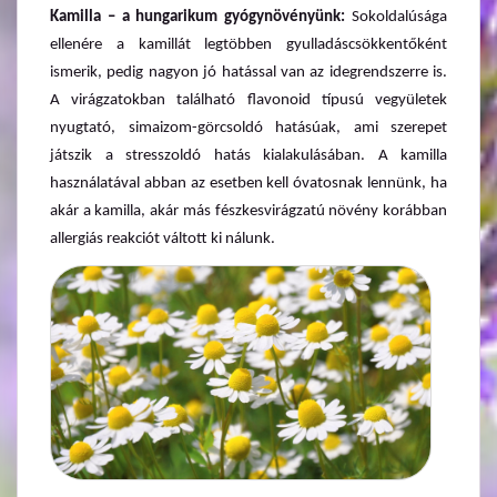
Kamilla – a hungarikum gyógynövényünk:
Sokoldalúsága
ellenére a kamillát legtöbben gyulladáscsökkentőként
ismerik, pedig nagyon jó hatással van az idegrendszerre is.
A virágzatokban található flavonoid típusú vegyületek
nyugtató, simaizom-görcsoldó hatásúak, ami szerepet
játszik a stresszoldó hatás kialakulásában. A kamilla
használatával abban az esetben kell óvatosnak lennünk, ha
akár a kamilla, akár más fészkesvirágzatú növény korábban
allergiás reakciót váltott ki nálunk.