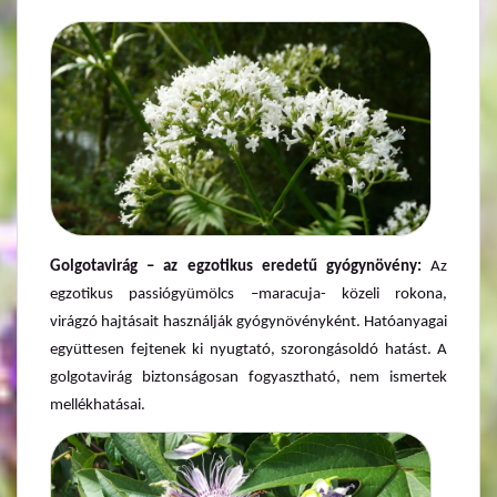
Golgotavirág – az egzotikus eredetű gyógynövény:
Az
egzotikus passiógyümölcs –maracuja- közeli rokona,
virágzó hajtásait használják gyógynövényként. Hatóanyagai
együttesen fejtenek ki nyugtató, szorongásoldó hatást. A
golgotavirág biztonságosan fogyasztható, nem ismertek
mellékhatásai.