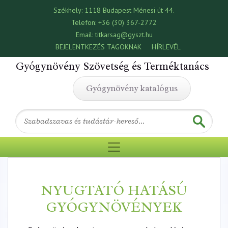
Székhely:
1118 Budapest Ménesi út 44.
Telefon:
+36 (30) 367-2772
Email:
titkarsag@gyszt.hu
BEJELENTKEZÉS TAGOKNAK
HÍRLEVÉL
Gyógynövény Szövetség és Terméktanács
Gyógynövény katalógus
NYUGTATÓ HATÁSÚ
GYÓGYNÖVÉNYEK