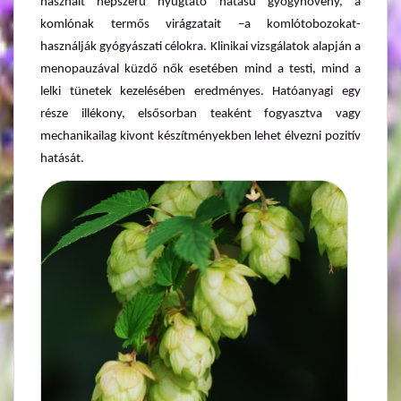
használt népszerű nyugtató hatású gyógynövény, a
komlónak termős virágzatait –a komlótobozokat-
használják gyógyászati célokra. Klinikai vizsgálatok alapján a
menopauzával küzdő nők esetében mind a testi, mind a
lelki tünetek kezelésében eredményes. Hatóanyagi egy
része illékony, elsősorban teaként fogyasztva vagy
mechanikailag kivont készítményekben lehet élvezni pozitív
hatását.