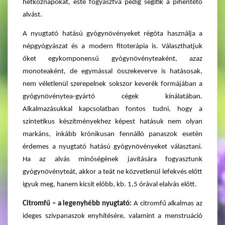
hétköznapokat, este fogyasztva pedig segítik a pihentető
alvást.
A nyugtató hatású gyógynövényeket régóta használja a
népgyógyászat és a modern fitoterápia is. Választhatjuk
őket egykomponensű gyógynövényteaként, azaz
monoteaként, de egymással összekeverve is hatásosak,
nem véletlenül szerepelnek sokszor keverék formájában a
gyógynövénytea-gyártó cégek kínálatában.
Alkalmazásukkal kapcsolatban fontos tudni, hogy a
szintetikus készítményekhez képest hatásuk nem olyan
markáns, inkább krónikusan fennálló panaszok esetén
érdemes a nyugtató hatású gyógynövényeket választani.
Ha az alvás minőségének javítására fogyasztunk
gyógynövényteát, akkor a teát ne közvetlenül lefekvés előtt
igyuk meg, hanem kicsit előbb, kb. 1,5 órával elalvás előtt.
Citromfű – a legenyhébb nyugtató:
A citromfű alkalmas az
ideges szívpanaszok enyhítésére, valamint a menstruáció