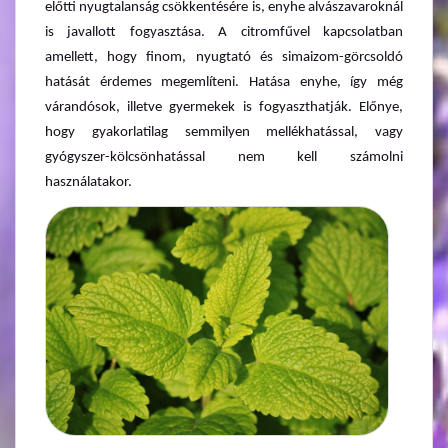
előtti nyugtalanság csökkentésére is, enyhe alvászavaroknál
is javallott fogyasztása. A citromfűvel kapcsolatban
amellett, hogy finom, nyugtató és simaizom-görcsoldó
hatását érdemes megemlíteni. Hatása enyhe, így még
várandósok, illetve gyermekek is fogyaszthatják. Előnye,
hogy gyakorlatilag semmilyen mellékhatással, vagy
gyógyszer-kölcsönhatással nem kell számolni
használatakor.