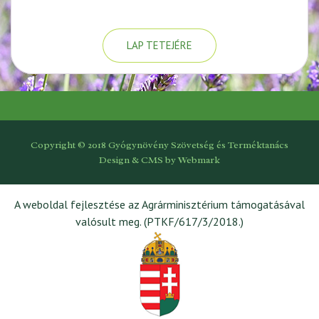
LAP TETEJÉRE
Copyright © 2018 Gyógynövény Szövetség és Terméktanács
Design & CMS by
Webmark
A weboldal fejlesztése az Agrárminisztérium támogatásával
valósult meg. (PTKF/617/3/2018.)