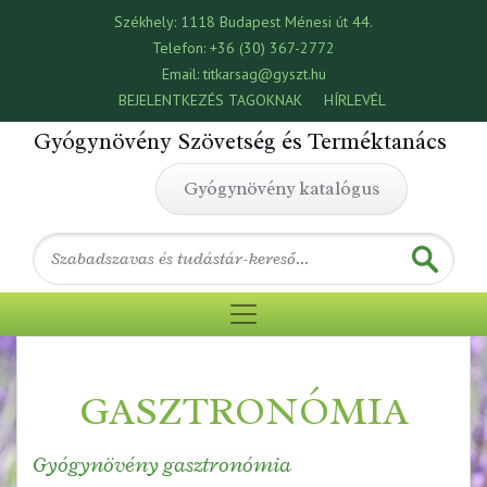
Székhely:
1118 Budapest Ménesi út 44.
Telefon:
+36 (30) 367-2772
Email:
titkarsag@gyszt.hu
BEJELENTKEZÉS TAGOKNAK
HÍRLEVÉL
Gyógynövény Szövetség és Terméktanács
Gyógynövény katalógus
GASZTRONÓMIA
Gyógynövény gasztronómia