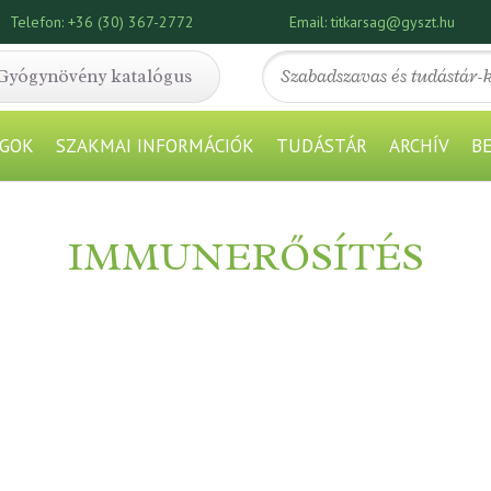
Telefon:
+36 (30) 367-2772
Email:
titkarsag@gyszt.hu
Gyógynövény katalógus
GOK
SZAKMAI INFORMÁCIÓK
TUDÁSTÁR
ARCHÍV
B
IMMUNERŐSÍTÉS