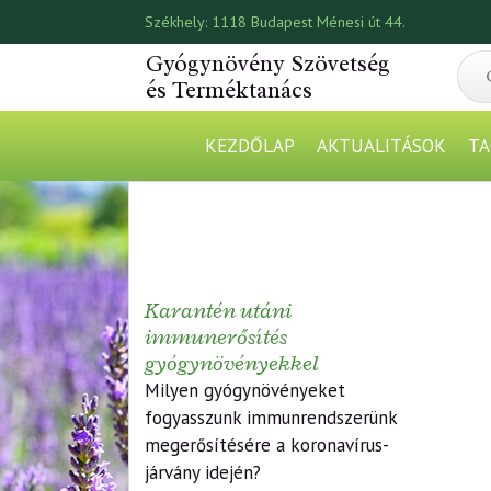
Székhely:
1118 Budapest Ménesi út 44.
Gyógynövény Szövetség
és Terméktanács
KEZDŐLAP
AKTUALITÁSOK
TA
Karantén utáni
immunerősítés
gyógynövényekkel
Milyen gyógynövényeket
fogyasszunk immunrendszerünk
megerősítésére a koronavírus-
járvány idején?