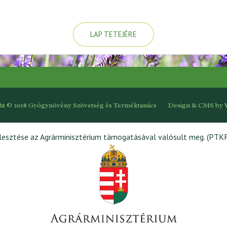
LAP TETEJÉRE
ht © 2018 Gyógynövény Szövetség és Terméktanács
Design & CMS by
jlesztése az Agrárminisztérium támogatásával valósult meg. (PTK