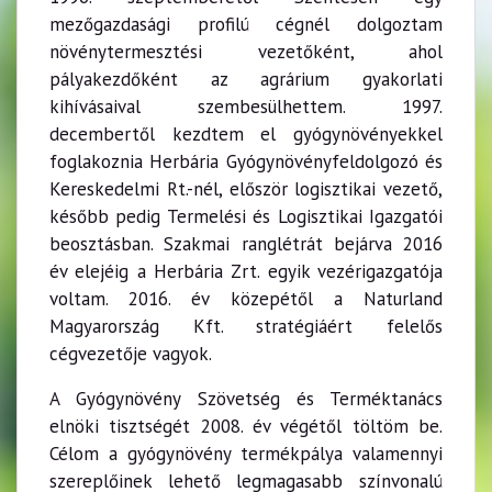
mezőgazdasági profilú cégnél dolgoztam
növénytermesztési vezetőként, ahol
pályakezdőként az agrárium gyakorlati
kihívásaival szembesülhettem. 1997.
decembertől kezdtem el gyógynövényekkel
foglakoznia Herbária Gyógynövényfeldolgozó és
Kereskedelmi Rt.-nél, először logisztikai vezető,
később pedig Termelési és Logisztikai Igazgatói
beosztásban. Szakmai ranglétrát bejárva 2016
év elejéig a Herbária Zrt. egyik vezérigazgatója
voltam. 2016. év közepétől a Naturland
Magyarország Kft. stratégiáért felelős
cégvezetője vagyok.
A Gyógynövény Szövetség és Terméktanács
elnöki tisztségét 2008. év végétől töltöm be.
Célom a gyógynövény termékpálya valamennyi
szereplőinek lehető legmagasabb színvonalú