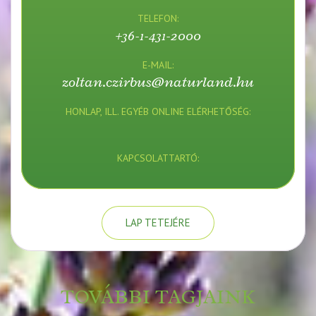
TELEFON:
+36-1-431-2000
E-MAIL:
zoltan.czirbus@naturland.hu
HONLAP, ILL. EGYÉB ONLINE ELÉRHETŐSÉG:
KAPCSOLATTARTÓ:
LAP TETEJÉRE
TOVÁBBI TAGJAINK