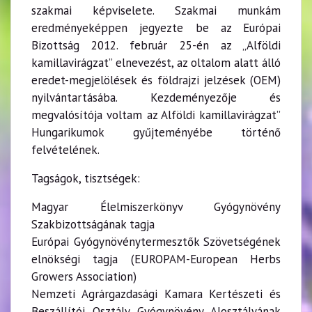
szakmai képviselete. Szakmai munkám
eredményeképpen jegyezte be az Európai
Bizottság 2012. február 25-én az „Alföldi
kamillavirágzat” elnevezést, az oltalom alatt álló
eredet-megjelölések és földrajzi jelzések (OEM)
nyilvántartásába. Kezdeményezője és
megvalósítója voltam az Alföldi kamillavirágzat”
Hungarikumok gyűjteményébe történő
felvételének.
Tagságok, tisztségek:
Magyar Élelmiszerkönyv Gyógynövény
Szakbizottságának tagja
Európai Gyógynövénytermesztők Szövetségének
elnökségi tagja (EUROPAM-European Herbs
Growers Association)
Nemzeti Agrárgazdasági Kamara Kertészeti és
Beszállítói Osztály Gyógynövény Alosztályának