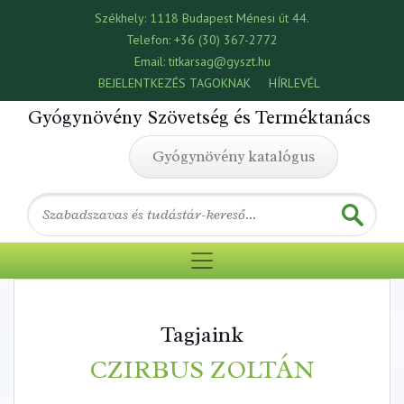
Székhely:
1118 Budapest Ménesi út 44.
Telefon:
+36 (30) 367-2772
Email:
titkarsag@gyszt.hu
BEJELENTKEZÉS TAGOKNAK
HÍRLEVÉL
Gyógynövény Szövetség és Terméktanács
Gyógynövény katalógus
Tagjaink
CZIRBUS ZOLTÁN