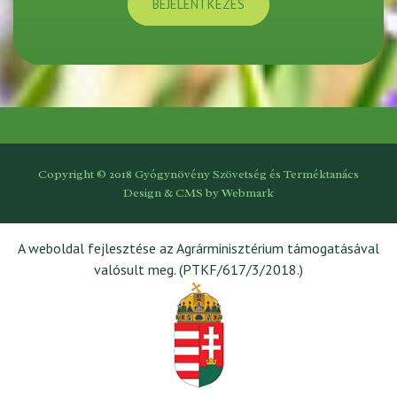
BEJELENTKEZÉS
Copyright © 2018 Gyógynövény Szövetség és Terméktanács
Design & CMS by
Webmark
A weboldal fejlesztése az Agrárminisztérium támogatásával
valósult meg. (PTKF/617/3/2018.)