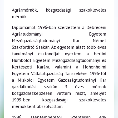
Agrármérnök, közgazdasági szakokleveles
mérnök
Diplomámat 1996-ban szerzettem a Debreceni
Agrártudományi Egyetem
Mezőgazdaságtudományi Kar Német
Szakfordító Szakán. Az egyetem alatt több éves
tanulmányi ösztöndíjat nyertem a berlini
Humboldt Egyetem Mezőgazdaságtudományi és
Kertészeti Karára, valamint a Hohenheimi
Egyetem Vállalatgazdaság Tanszékére. 1996-tól
a Miskolci Egyetem Gazdaságtudományi Kar
gazdálkodási szakán 3 éves mérnök
közgazdászképzésen vettem részt, amelyet
1999-ben közgazdasági szakokleveles
mérnökként abszolváltam.
1996. szeptemberétől Szentesen egy