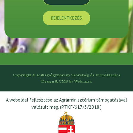
BEJELENTKEZÉS
Copyright © 2018 Gyógynövény Szövetség és Terméktanács
Design & CMS by
Webmark
A weboldal fejlesztése az Agrárminisztérium támogatásával
valósult meg. (PTKF/617/3/2018.)