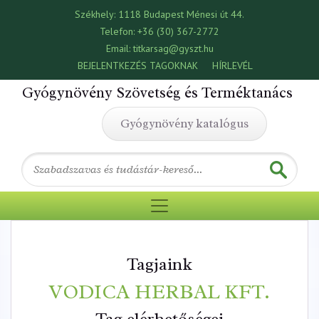
Székhely:
1118 Budapest Ménesi út 44.
Telefon:
+36 (30) 367-2772
Email:
titkarsag@gyszt.hu
BEJELENTKEZÉS TAGOKNAK
HÍRLEVÉL
Gyógynövény Szövetség és Terméktanács
Gyógynövény katalógus
Tagjaink
VODICA HERBAL KFT.