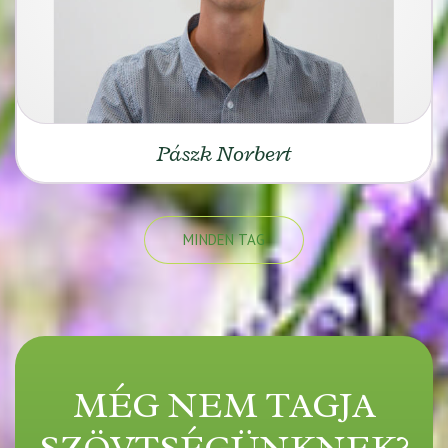
Pászk Norbert
MINDEN TAG
MÉG NEM TAGJA
SZÖVTSÉGÜNKNEK?