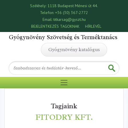
Székhely:
1118 Budapest Ménesi út 44.
Telefon:
+36 (30) 367-2772
Email:
titkarsag@gyszt.hu
BEJELENTKEZÉS TAGOKNAK
HÍRLEVÉL
Gyógynövény Szövetség és Terméktanács
Gyógynövény katalógus
Tagjaink
FITODRY KFT.