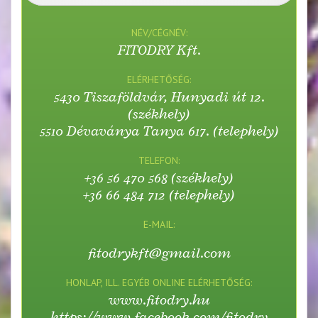
NÉV/CÉGNÉV:
FITODRY Kft.
ELÉRHETŐSÉG:
5430 Tiszaföldvár, Hunyadi út 12.
(székhely)
5510 Dévaványa Tanya 617. (telephely)
TELEFON:
+36 56 470 568 (székhely)
+36 66 484 712 (telephely)
E-MAIL:
fitodrykft@gmail.com
HONLAP, ILL. EGYÉB ONLINE ELÉRHETŐSÉG:
www.fitodry.hu
https://www.facebook.com/fitodry