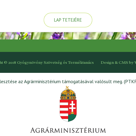
LAP TETEJÉRE
ht © 2018 Gyógynövény Szövetség és Terméktanács
Design & CMS by
jlesztése az Agrárminisztérium támogatásával valósult meg. (PTK