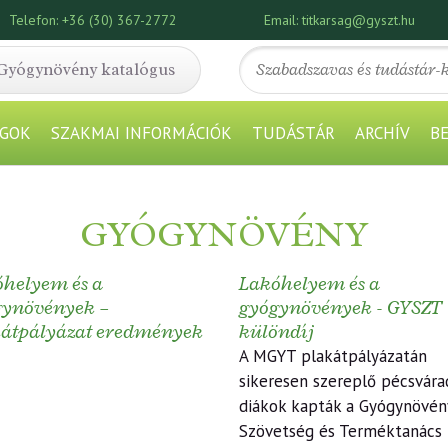
Telefon:
+36 (30) 367-2772
Email:
titkarsag@gyszt.hu
Gyógynövény katalógus
GOK
SZAKMAI INFORMÁCIÓK
TUDÁSTÁR
ARCHÍV
B
GYÓGYNÖVÉNY
helyem és a
Lakóhelyem és a
gynövények –
gyógynövények - GYSZT
kátpályázat eredmények
különdíj
A MGYT plakátpályázatán
sikeresen szereplő pécsvára
diákok kapták a Gyógynövén
Szövetség és Terméktanács