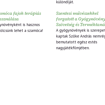
különdíját.
amóca fajok terápiás
Szentesi művészekkel
asználása
forgatott a Gyógynövén
Szövetség és Terméktaná
ynövényként is hasznos
A gyógynövények is szerepe
ölcsünk lehet a szamóca!
kaptak Szőke András nemré
bemutatott egész estés
nagyjátékfilmjében.