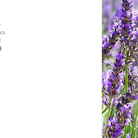
y
cs
t
g