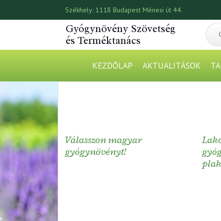
Székhely:
1118 Budapest Ménesi út 44.
Gyógynövény Szövetség
és Terméktanács
KEZDŐLAP
AKTUALITÁSOK
TA
Válasszon magyar
Lakó
gyógynövényt!
gyó
pla