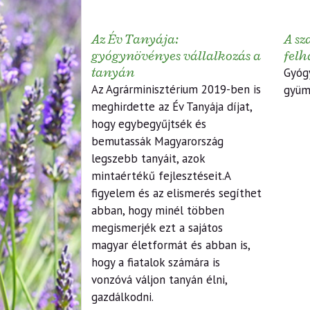
Az Év Tanyája:
A sz
gyógynövényes vállalkozás a
felh
tanyán
Gyóg
Az Agrárminisztérium 2019-ben is
gyüm
meghirdette az Év Tanyája díjat,
hogy egybegyűjtsék és
bemutassák Magyarország
legszebb tanyáit, azok
mintaértékű fejlesztéseit.A
figyelem és az elismerés segíthet
abban, hogy minél többen
megismerjék ezt a sajátos
magyar életformát és abban is,
hogy a fiatalok számára is
vonzóvá váljon tanyán élni,
gazdálkodni.