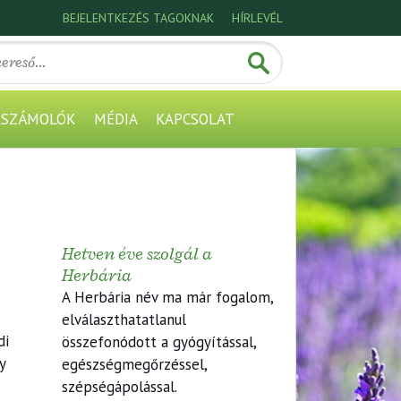
BEJELENTKEZÉS TAGOKNAK
HÍRLEVÉL
ESZÁMOLÓK
MÉDIA
KAPCSOLAT
Hetven éve szolgál a
Herbária
A Herbária név ma már fogalom,
elválaszthatatlanul
di
összefonódott a gyógyítással,
y
egészségmegőrzéssel,
szépségápolással.