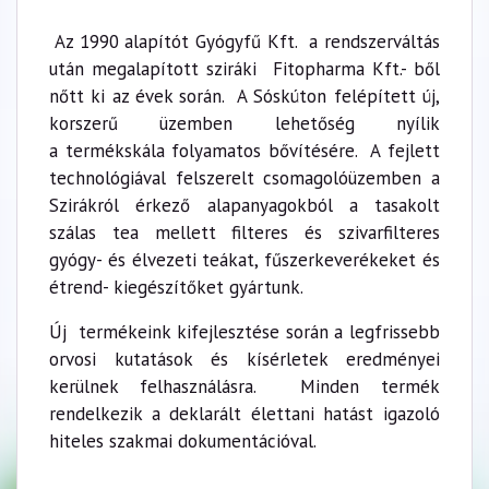
Az 1990 alapítót Gyógyfű Kft. a rendszerváltás
után megalapított sziráki Fitopharma Kft.- ből
nőtt ki az évek során. A Sóskúton felépített új,
korszerű üzemben lehetőség nyílik
a termékskála folyamatos bővítésére. A fejlett
technológiával felszerelt csomagolóüzemben a
Szirákról érkező alapanyagokból a tasakolt
szálas tea mellett filteres és szivarfilteres
gyógy- és élvezeti teákat, fűszerkeverékeket és
étrend- kiegészítőket gyártunk.
Új termékeink kifejlesztése során a legfrissebb
orvosi kutatások és kísérletek eredményei
kerülnek felhasználásra. Minden termék
rendelkezik a deklarált élettani hatást igazoló
hiteles szakmai dokumentációval.