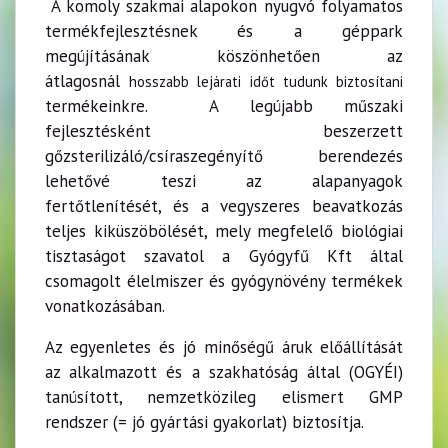
A komoly szakmai alapokon nyugvó folyamatos
termékfejlesztésnek és a géppark
megújításának köszönhetően az
átlagosnál
hosszabb lejárati időt tudunk biztosítani
termékeinkre. A legújabb műszaki
fejlesztésként beszerzett
gőzsterilizáló/csíraszegényítő berendezés
lehetővé teszi az alapanyagok
fertőtlenítését, és a vegyszeres beavatkozás
teljes kiküszöbölését, mely megfelelő biológiai
tisztaságot szavatol a Gyógyfű Kft által
csomagolt élelmiszer és gyógynövény termékek
vonatkozásában.
Az egyenletes és jó minőségű áruk előállítását
az alkalmazott és a szakhatóság által (OGYÉI)
tanúsított, nemzetközileg elismert GMP
rendszer (= jó gyártási gyakorlat) biztosítja.