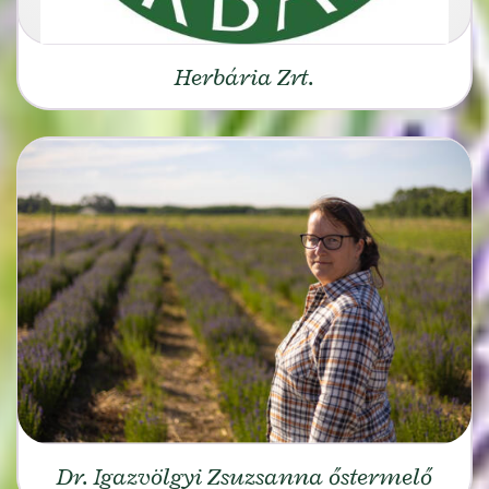
Herbária Zrt.
Dr. Igazvölgyi Zsuzsanna őstermelő