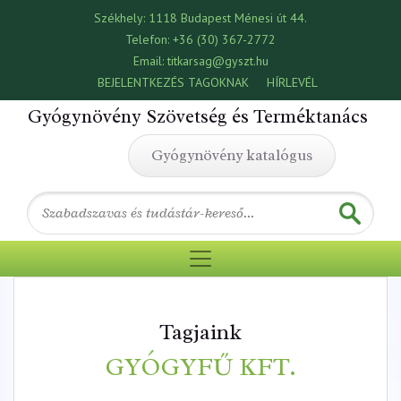
Székhely:
1118 Budapest Ménesi út 44.
Telefon:
+36 (30) 367-2772
Email:
titkarsag@gyszt.hu
BEJELENTKEZÉS TAGOKNAK
HÍRLEVÉL
Gyógynövény Szövetség és Terméktanács
Gyógynövény katalógus
Tagjaink
GYÓGYFŰ KFT.