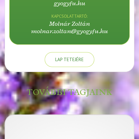
gyogyfu.hu
KAPCSOLATTARTÓ:
Molnár Zoltán
molnar.zoltan@gyogyfu.hu
LAP TETEJÉRE
TOVÁBBI TAGJAINK