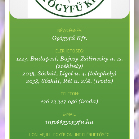
NÉV/CÉGNÉV:
Gyógyfű Kft.
ELÉRHETŐSÉG:
1223, Budapest, Bajcsy-Zsilinszky u. 15.
(székhely)
2038, Sóskút, Liget u. 4. (telephely)
2038, Sóskút, Rét u. 2/A. (iroda)
TELEFON:
+36 23 347 086 (iroda)
E-MAIL:
info@gyogyfu.hu
HONLAP, ILL. EGYÉB ONLINE ELÉRHETŐSÉG: