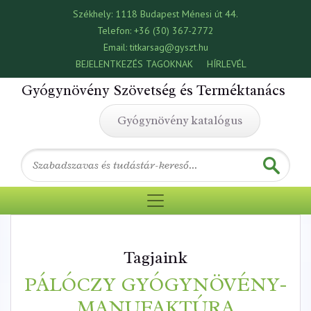
Székhely:
1118 Budapest Ménesi út 44.
Telefon:
+36 (30) 367-2772
Email:
titkarsag@gyszt.hu
BEJELENTKEZÉS TAGOKNAK
HÍRLEVÉL
Gyógynövény Szövetség és Terméktanács
Gyógynövény katalógus
Tagjaink
PÁLÓCZY GYÓGYNÖVÉNY-
MANUFAKTÚRA