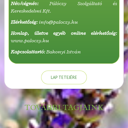
Név/cégnév:
Pálóczy Szolgáltató és
Kereskedelmi Kft.
Elérhetőség:
info@paloczy.hu
Honlap, illetve egyéb online elérhetőség:
www.paloczy.hu
Kapcsolattartó:
Bakonyi István
LAP TETEJÉRE
TOVÁBBI TAGJAINK