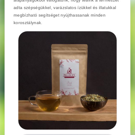
alapanyagokból válogatunk, hogy teáink a természet
adta szépségükkel, varázslatos ízükkel és illatukkal
megbízható segítséget nyújthassanak minden
korosztálynak.